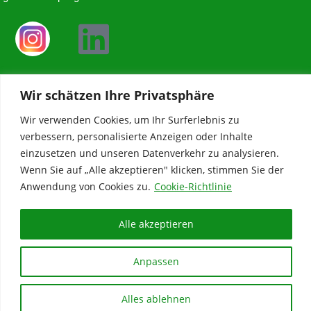
Balance Mensch Akademie
Wir schätzen Ihre Privatsphäre
A-5760 Saalfelden
Wir verwenden Cookies, um Ihr Surferlebnis zu
ZVR: 1276897818
verbessern, personalisierte Anzeigen oder Inhalte
einzusetzen und unseren Datenverkehr zu analysieren.
+43 (0) 677-64430507
Wenn Sie auf „Alle akzeptieren" klicken, stimmen Sie der
akademie@balancemensch.at
Anwendung von Cookies zu.
Cookie-Richtlinie
Alle akzeptieren
Copyrigth © 2024 – Balance Mensch Akademie
Anpassen
Impressum
Datenschutz
Nutzungsbedingungen
Kontakt
Alles ablehnen