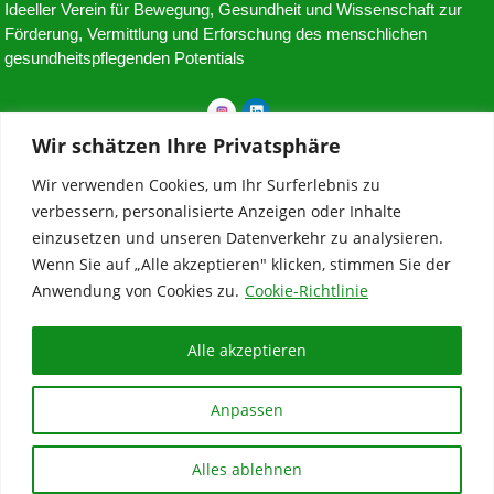
Ideeller Verein für Bewegung, Gesundheit und Wissenschaft zur
Förderung, Vermittlung und Erforschung des menschlichen
gesundheitspflegenden Potentials
Wir schätzen Ihre Privatsphäre
Balance Mensch Akademie
Wir verwenden Cookies, um Ihr Surferlebnis zu
A-5760 Saalfelden
verbessern, personalisierte Anzeigen oder Inhalte
einzusetzen und unseren Datenverkehr zu analysieren.
ZVR: 1276897818
Wenn Sie auf „Alle akzeptieren" klicken, stimmen Sie der
Anwendung von Cookies zu.
Cookie-Richtlinie
+43 (0) 677-64430507
akademie@balancemensch.at
Alle akzeptieren
Copyrigth © 2024 – Balance Mensch Akademie
Anpassen
Impressum
Datenschutz
Nutzungsbedingungen
Kontakt
Alles ablehnen