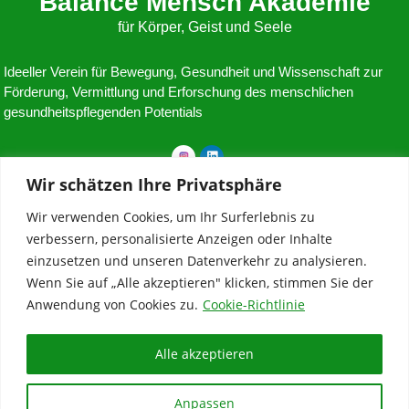
Balance Mensch Akademie
für Körper, Geist und Seele
Ideeller Verein für Bewegung, Gesundheit und Wissenschaft zur
Förderung, Vermittlung und Erforschung des menschlichen
gesundheitspflegenden Potentials
Wir schätzen Ihre Privatsphäre
Balance Mensch Akademie
Wir verwenden Cookies, um Ihr Surferlebnis zu
A-5760 Saalfelden
verbessern, personalisierte Anzeigen oder Inhalte
einzusetzen und unseren Datenverkehr zu analysieren.
ZVR: 1276897818
Wenn Sie auf „Alle akzeptieren" klicken, stimmen Sie der
Anwendung von Cookies zu.
Cookie-Richtlinie
+43 (0) 677-64430507
akademie@balancemensch.at
Alle akzeptieren
Copyrigth © 2024 – Balance Mensch Akademie
Anpassen